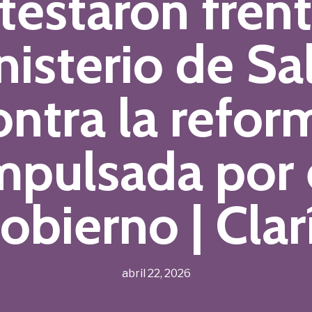
testaron frent
nisterio de Sa
ontra la refor
mpulsada por 
obierno | Clar
abril 22, 2026