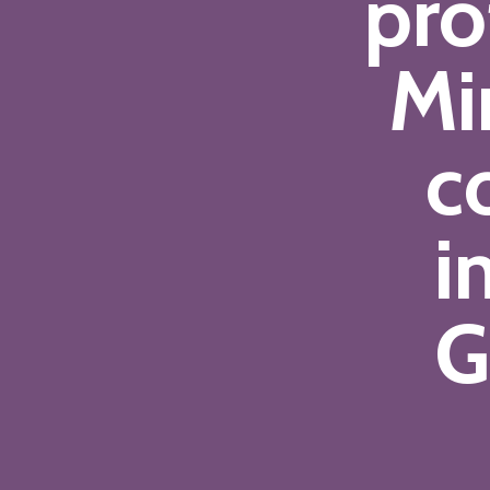
pro
Mi
c
i
G