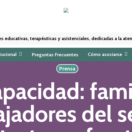
nes educativas, terapéuticas y asistenciales, dedicadas a la a
itucional
Cómo asociarse
Preguntas Frecuentes
Prensa
pacidad: fami
ajadores del s