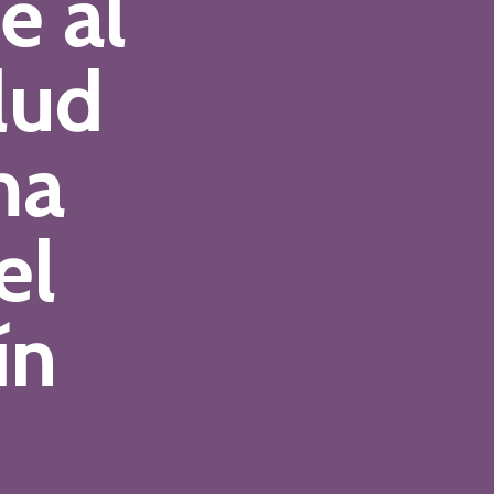
e al
lud
ma
el
ín