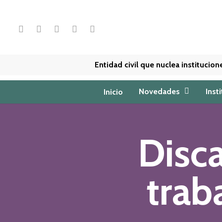
Skip
to
x-
facebook
linkedin
youtube
instagram
main
twitter
content
Entidad civil que nuclea institucio
Novedades
Inst
Inicio
Disca
trab