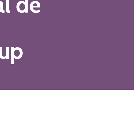
l de
oup