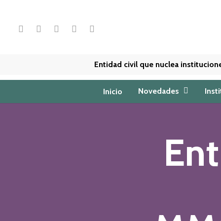
Skip
to
x-
facebook
linkedin
youtube
instagram
main
twitter
content
Entidad civil que nuclea institucio
Novedades
Inst
Inicio
Ent