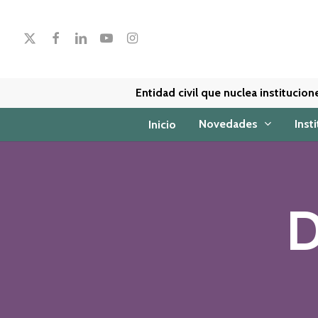
Skip
to
x-
facebook
linkedin
youtube
instagram
main
twitter
content
Entidad civil que nuclea institucio
Novedades
Inst
Inicio
D