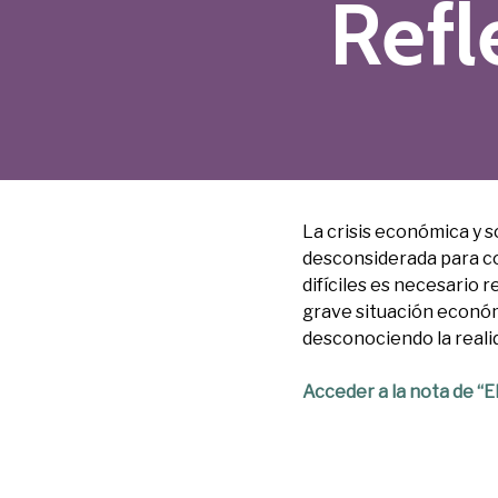
Refl
La crisis económica y s
desconsiderada para c
difíciles es necesario 
grave situación económ
desconociendo la realid
Acceder a la nota de “E