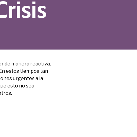
risis
ar de manera reactiva,
En estos tiempos tan
iones urgentes a la
que esto no sea
otros.