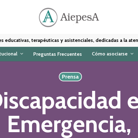
nes educativas, terapéuticas y asistenciales, dedicadas a la a
itucional
Cómo asociarse
Preguntas Frecuentes
Prensa
iscapacidad 
Emergencia,